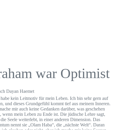
aham war Optimist
uch Dayan Haemet
 habe kein Leitmotiv für mein Leben. Ich bin sehr gern auf
n, und dieses Grundgefühl kommt tief aus meinem Inneren.
mache mir auch keine Gedanken darüber, was geschehen
, wenn mein Leben zu Ende ist. Die jüdische Lehre sagt,
 die Seele weiterlebt, in einer anderen Dimension. Das
ntum nennt sie „Olam Haba“, die „nächste Welt“. Daran
 ich glauben oder nicht, aber ich mache mir keine Sorgen